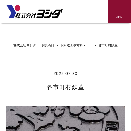
MENU
>
下水道工事材料・塩
株式会社ヨシダ
>
取扱商品
>
各市町村鉄蓋
ビ製品
2022.07.20
各市町村鉄蓋